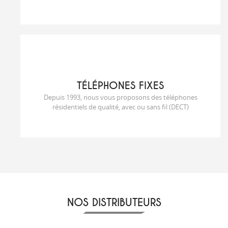
T
É
L
É
PHONES FIXES
Depuis 1993, nous vous proposons des téléphones
résidentiels de qualité, avec ou sans fil (DECT)
NOS DISTRIBUTEURS